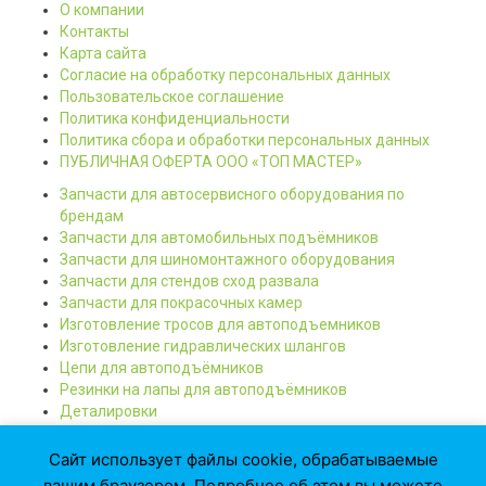
О компании
Контакты
Карта сайта
Согласие на обработку персональных данных
Пользовательское соглашение
Политика конфиденциальности
Политика сбора и обработки персональных данных
ПУБЛИЧНАЯ ОФЕРТА ООО «ТОП МАСТЕР»
Запчасти для автосервисного оборудования по
брендам
Запчасти для автомобильных подъёмников
Запчасти для шиномонтажного оборудования
Запчасти для стендов сход развала
Запчасти для покрасочных камер
Изготовление тросов для автоподъемников
Изготовление гидравлических шлангов
Цепи для автоподъёмников
Резинки на лапы для автоподъёмников
Деталировки
© ООО «Топ Мастер», 2008-2026
Сайт использует файлы cookie, обрабатываемые
* Обращаем ваше внимание на то, что данный Интернет сайт носит
вашим браузером. Подробнее об этом вы можете